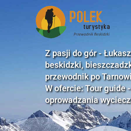
Z pasji do gór - Łukas
beskidzki, bieszczadzki
przewodnik po Tarnowi
W ofercie: Tour guide
oprowadzania wyciec