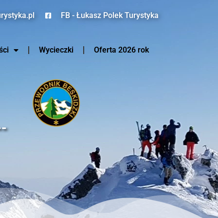
rystyka.pl
FB - Łukasz Polek Turystyka
ści
Wycieczki
Oferta 2026 rok
--