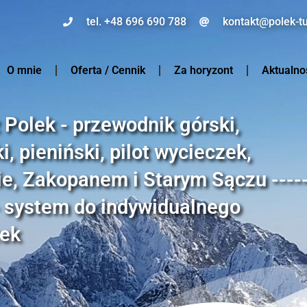
tel. +48 696 690 788
kontakt@polek-tu
O mnie
Oferta / Cennik
Za horyzont
Aktualno
z Polek - przewodnik górski,
, pieniński, pilot wycieczek,
e, Zakopanem i Starym Sączu ----
 - system do indywidualnego
zek