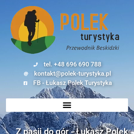
tel. +48 696 690 788
kontakt@polek-turystyka.pl
FB - Łukasz Polek Turystyka
Z pasji do gór - Łukasz Polek