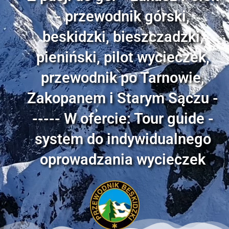
- przewodnik górski,
beskidzki, bieszczadzki,
pieniński, pilot wycieczek,
przewodnik po Tarnowie,
Zakopanem i Starym Sączu -
----- W ofercie: Tour guide -
system do indywidualnego
oprowadzania wycieczek