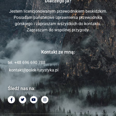
Dlaczego ja?
Jestem licencjonowanym przewodnikiem beskidzkim.
Posiadam państwowe uprawnienia przewodnika
górskiego i zapraszam wszystkich do kontaktu.
Zapraszam do wspólnej przygody.
Kontakt ze mną:
tel. +48 696 690 788
kontakt@polek-turystyka.pl
Śledź nas na: