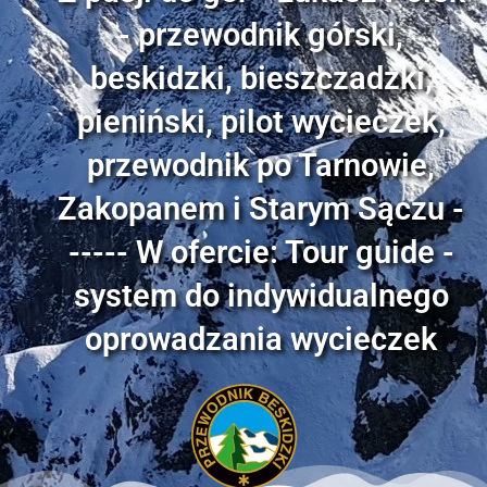
- przewodnik górski,
beskidzki, bieszczadzki,
pieniński, pilot wycieczek,
przewodnik po Tarnowie,
Zakopanem i Starym Sączu -
----- W ofercie: Tour guide -
system do indywidualnego
oprowadzania wycieczek