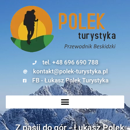
tel. +48 696 690 788
kontakt@polek-turystyka.pl
FB - Łukasz Polek Turystyka
Z pasji do gór - Łukasz Polek