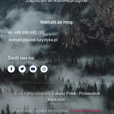
Zapraszam do wspólnej przygody.
Kontakt ze mną:
tel. +48 696 690 788
kontakt@polek-turystyka.pl
Śledź nas na:
© All rights reserved.
Łukasz Polek - Przewodnik
Beskidzki.
Wykonanie i opieka techniczna:
Comp-Web Studio