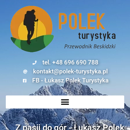
tel. +48 696 690 788
kontakt@polek-turystyka.pl
FB - Łukasz Polek Turystyka
Z pasji do gór - Łukasz Polek