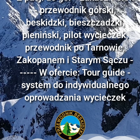
- przewodnik górski,
beskidzki, bieszczadzki,
pieniński, pilot wycieczek,
przewodnik po Tarnowie,
Zakopanem i Starym Sączu -
----- W ofercie: Tour guide -
system do indywidualnego
oprowadzania wycieczek