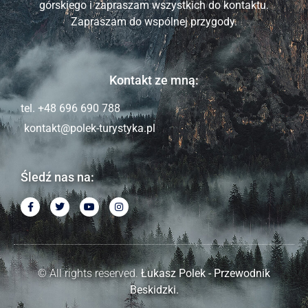
górskiego i zapraszam wszystkich do kontaktu.
Zapraszam do wspólnej przygody.
Kontakt ze mną:
tel. +48 696 690 788
kontakt@polek-turystyka.pl
Śledź nas na:
© All rights reserved.
Łukasz Polek - Przewodnik
Beskidzki.