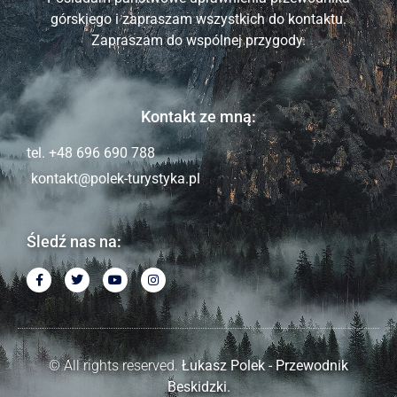
górskiego i zapraszam wszystkich do kontaktu.
Zapraszam do wspólnej przygody.
Kontakt ze mną:
tel. +48 696 690 788
kontakt@polek-turystyka.pl
Śledź nas na:
© All rights reserved.
Łukasz Polek - Przewodnik
Beskidzki.