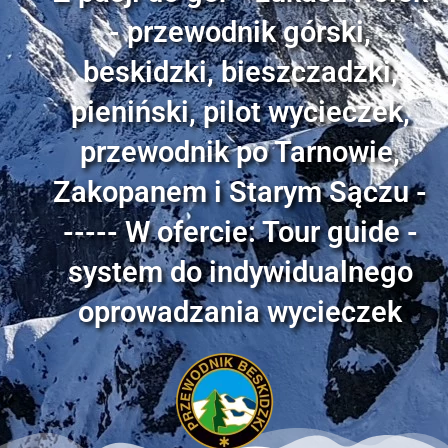
- przewodnik górski,
beskidzki, bieszczadzki,
pieniński, pilot wycieczek,
przewodnik po Tarnowie,
Zakopanem i Starym Sączu -
----- W ofercie: Tour guide -
system do indywidualnego
oprowadzania wycieczek