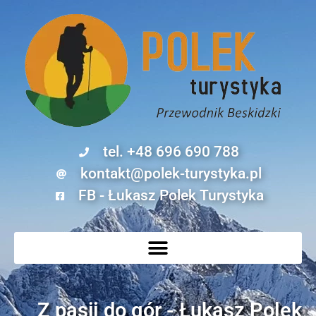
tel. +48 696 690 788
kontakt@polek-turystyka.pl
FB - Łukasz Polek Turystyka
Z pasji do gór - Łukasz Polek