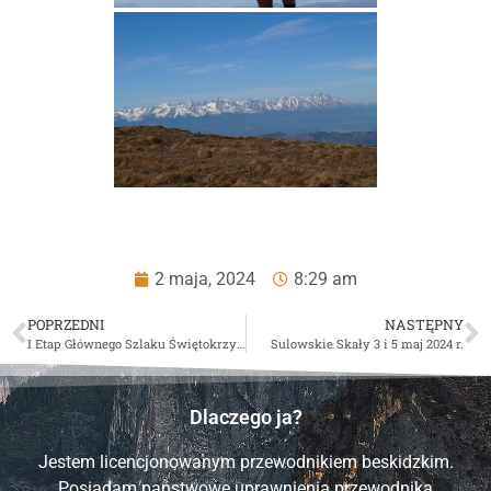
2 maja, 2024
8:29 am
POPRZEDNI
NASTĘPNY
I Etap Głównego Szlaku Świętokrzyskiego 20.04.2024 r.
Sulowskie Skały 3 i 5 maj 2024 r.
Dlaczego ja?
Jestem licencjonowanym przewodnikiem beskidzkim.
Posiadam państwowe uprawnienia przewodnika