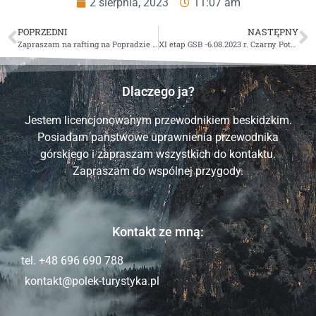
2 sierpnia, 2023
11:07 am
POPRZEDNI
NASTĘPNY
Zapraszam na rafting na Popradzie 27.08.2023 r
XI etap GSB -6.08.2023 r. Czarny Potok- Banica
Dlaczego ja?
Jestem licencjonowanym przewodnikiem beskidzkim.
Posiadam państwowe uprawnienia przewodnika
górskiego i zapraszam wszystkich do kontaktu.
Zapraszam do wspólnej przygody.
Kontakt ze mną:
tel. +48 696 690 788
kontakt@polek-turystyka.pl