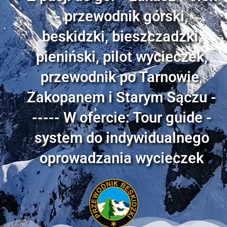
- przewodnik górski,
beskidzki, bieszczadzki,
pieniński, pilot wycieczek,
przewodnik po Tarnowie,
Zakopanem i Starym Sączu -
----- W ofercie: Tour guide -
system do indywidualnego
oprowadzania wycieczek