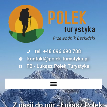
tel. +48 696 690 788
kontakt@polek-turystyka.pl
FB - Łukasz Polek Turystyka
Z pasji do gór - Łukasz Polek