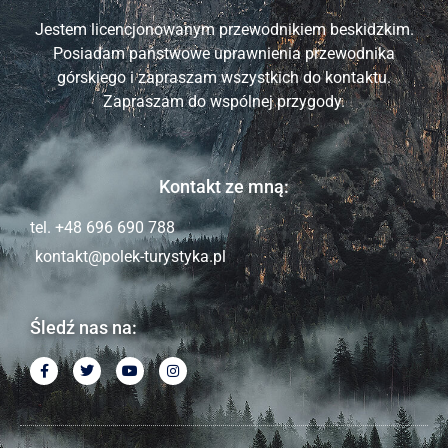
Jestem licencjonowanym przewodnikiem beskidzkim.
Posiadam państwowe uprawnienia przewodnika
górskiego i zapraszam wszystkich do kontaktu.
Zapraszam do wspólnej przygody.
Kontakt ze mną:
tel. +48 696 690 788
kontakt@polek-turystyka.pl
Śledź nas na: