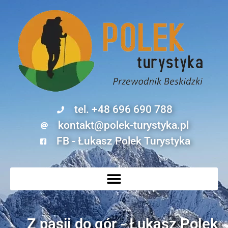
tel. +48 696 690 788
kontakt@polek-turystyka.pl
FB - Łukasz Polek Turystyka
Z pasji do gór - Łukasz Polek