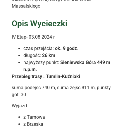
Massalskiego
Opis Wycieczki
IV Etap- 03.08.2024 r.
czas przejścia:
ok. 9 godz
.
długość:
26 km
najwyższy punkt:
Sieniewska Góra 449 m
n.p.m.
Przebieg trasy : Tumlin-Kuźniaki
suma podejść 740 m, suma zejść 811 m, punkty
got: 30
Wyjazd:
z Tarnowa
z Brzeska