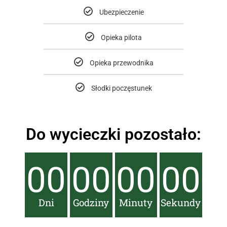
Ubezpieczenie
Opieka pilota
Opieka przewodnika
Słodki poczęstunek
Do wycieczki pozostało:
00
00
00
00
Dni
Godziny
Minuty
Sekundy