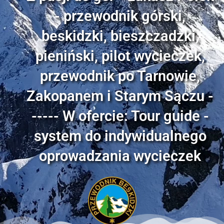
- przewodnik górski,
beskidzki, bieszczadzki,
pieniński, pilot wycieczek,
przewodnik po Tarnowie,
Zakopanem i Starym Sączu -
----- W ofercie: Tour guide -
system do indywidualnego
oprowadzania wycieczek