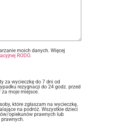
rzanie moich danych. Więcej
macyjnej RODO
.
ty za wycieczkę do 7 dni od
zypadku rezygnacji do 24 godz. przed
 za moje miejsce.
soby, które zgłaszam na wycieczkę,
lające na podróż. Wszystkie dzieci
iców/opiekunów prawnych lub
 prawnych.