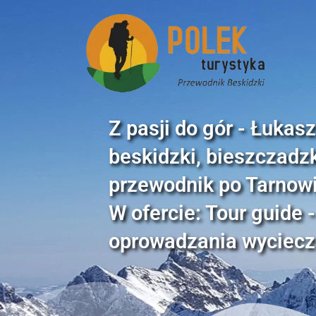
Z pasji do gór - Łukas
beskidzki, bieszczadzki
przewodnik po Tarnowi
W ofercie: Tour guide
oprowadzania wyciec