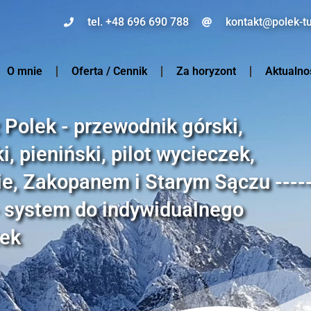
tel. +48 696 690 788
kontakt@polek-tu
O mnie
Oferta / Cennik
Za horyzont
Aktualno
z Polek - przewodnik górski,
, pieniński, pilot wycieczek,
e, Zakopanem i Starym Sączu ----
 - system do indywidualnego
zek