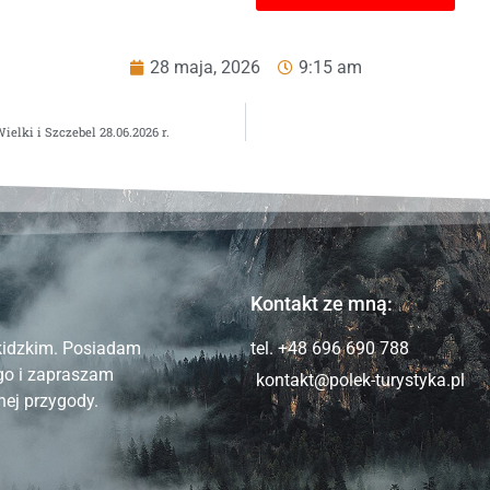
28 maja, 2026
9:15 am
lki i Szczebel 28.06.2026 r.
Kontakt ze mną:
kidzkim. Posiadam
tel. +48 696 690 788
go i zapraszam
kontakt@polek-turystyka.pl
ej przygody.