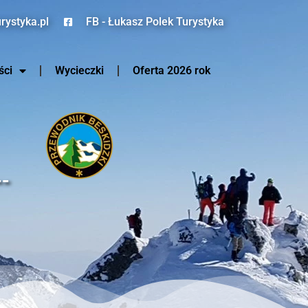
rystyka.pl
FB - Łukasz Polek Turystyka
ści
Wycieczki
Oferta 2026 rok
--