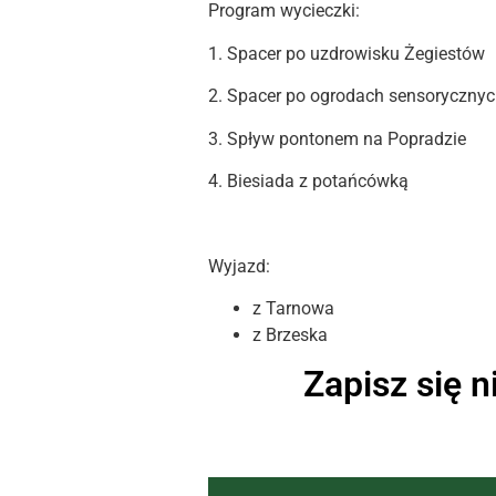
Program wycieczki:
1. Spacer po uzdrowisku Żegiestów
2. Spacer po ogrodach sensoryczny
3. Spływ pontonem na Popradzie
4. Biesiada z potańcówką
Wyjazd:
z Tarnowa
z Brzeska
Zapisz się n