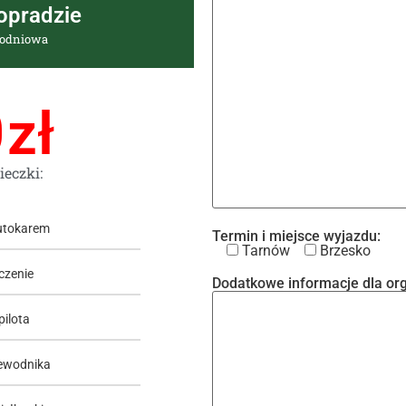
opradzie
nodniowa
0
zł
ieczki:
utokarem
Termin i miejsce wyjazdu:
Tarnów
Brzesko
czenie
Dodatkowe informacje dla org
pilota
ewodnika