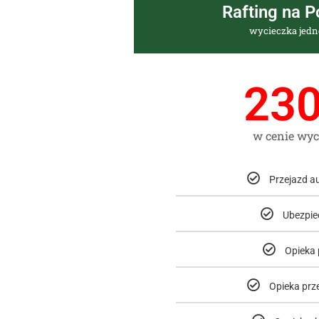
Rafting na P
wycieczka jed
23
w cenie wyc
Przejazd a
Ubezpie
Opieka 
Opieka prz