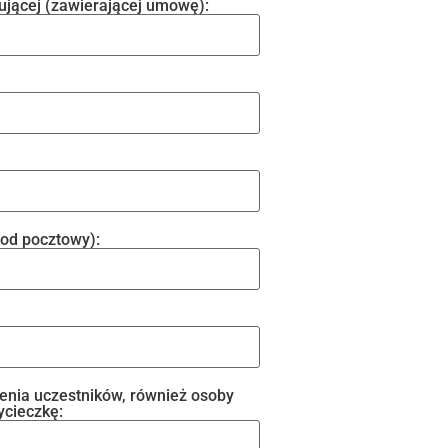
ującej (zawierającej umowę):
kod pocztowy):
zenia uczestników, również osoby
ycieczkę: