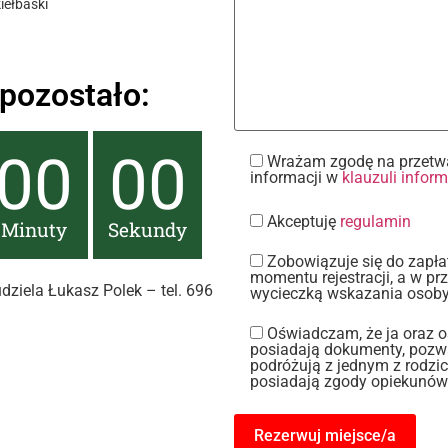
iełbaski
pozostało:
00
00
Wrażam zgodę na przetwa
informacji w
klauzuli infor
Akceptuję
regulamin
Minuty
Sekundy
Zobowiązuje się do zapła
momentu rejestracji, a w pr
ziela Łukasz Polek – tel. 696
wycieczką wskazania osoby
Oświadczam, że ja oraz o
posiadają dokumenty, pozwa
podróżują z jednym z rodz
posiadają zgody opiekunów