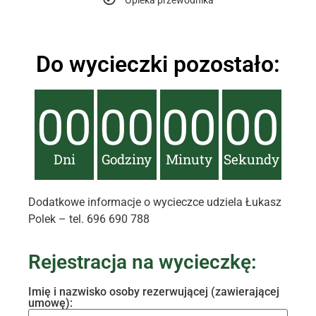
Opieka przewodnika
Do wycieczki pozostało:
00
00
00
00
Dni
Godziny
Minuty
Sekundy
Dodatkowe informacje o wycieczce udziela Łukasz
Polek – tel. 696 690 788
Rejestracja na wycieczkę:
Imię i nazwisko osoby rezerwującej (zawierającej
umowę):