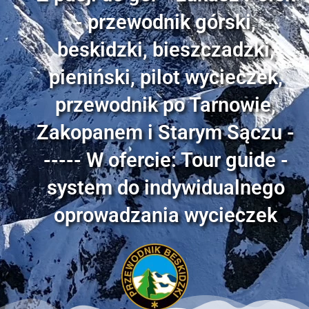
- przewodnik górski,
beskidzki, bieszczadzki,
pieniński, pilot wycieczek,
przewodnik po Tarnowie,
Zakopanem i Starym Sączu -
----- W ofercie: Tour guide -
system do indywidualnego
oprowadzania wycieczek