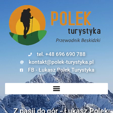
tel. +48 696 690 788
kontakt@polek-turystyka.pl
FB - Łukasz Polek Turystyka
Z pasji do gór - Łukasz Polek