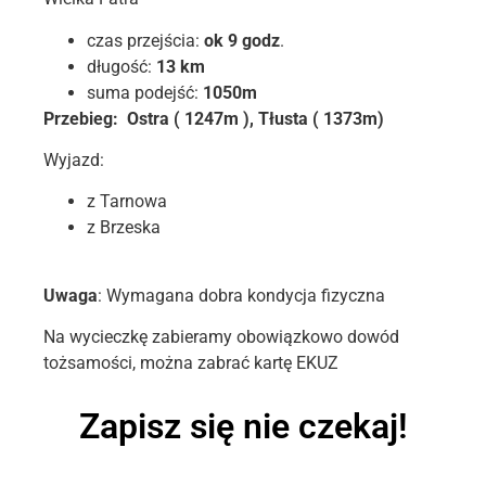
czas przejścia:
ok 9 godz
.
długość:
13 km
suma podejść:
1050m
Przebieg: Ostra ( 1247m ), Tłusta ( 1373m)
Wyjazd:
z Tarnowa
z Brzeska
Uwaga
: Wymagana dobra kondycja fizyczna
Na wycieczkę zabieramy obowiązkowo dowód
tożsamości, można zabrać kartę EKUZ
Zapisz się nie czekaj!